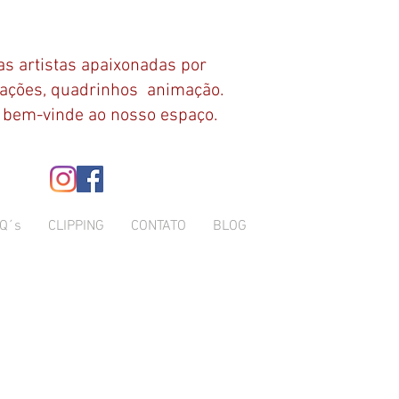
s artistas apaixonadas por
rações, quadrinhos animação.
 bem-vinde ao nosso espaço.
Q´s
CLIPPING
CONTATO
BLOG